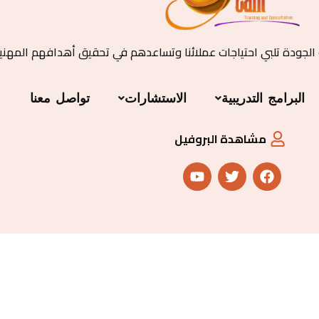
 الجودة تلبي احتياجات عملائنا وتساعدهم في تحقيق أهدافهم المهني
البرامج التدريبية
الاستشارات
تواصل معنا
مشاهدة البروفيل
Y
T
F
o
w
a
u
i
c
t
t
e
u
t
b
b
e
o
e
r
o
k