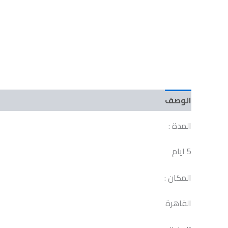
الوصف
مراجعات (0)
المدة :
5 ايام
المكان :
القاهرة