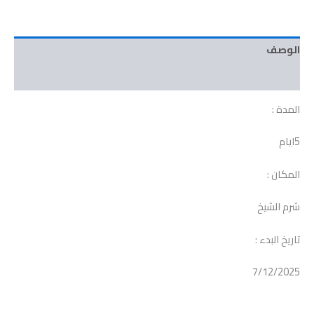
الوصف
مراجعات (0)
المدة :
5ايام
المكان :
شرم الشيخ
تاريخ البدء :
7/12/2025