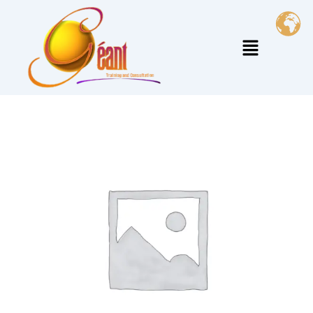
خطي
لى
القائمة
لمحتوى