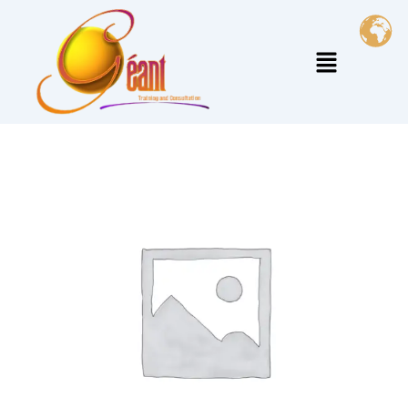
خطي
لى
القائمة
لمحتوى