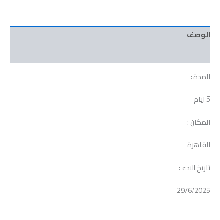
الوصف
مراجعات (0)
المدة :
5 ايام
المكان :
القاهرة
تاريخ البدء :
29/6/2025